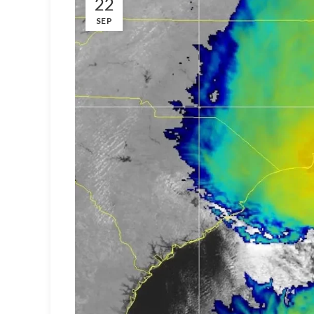
22
SEP