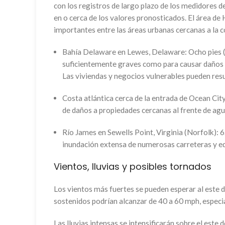
con los registros de largo plazo de los medidores d
en o cerca de los valores pronosticados. El área de
importantes entre las áreas urbanas cercanas a la c
Bahía Delaware en Lewes, Delaware: Ocho pies (la
suficientemente graves como para causar daños e
Las viviendas y negocios vulnerables pueden res
Costa atlántica cerca de la entrada de Ocean Cit
de daños a propiedades cercanas al frente de agua
Río James en Sewells Point, Virginia (Norfolk): 6.
inundación extensa de numerosas carreteras y ed
Vientos, lluvias y posibles tornados
Los vientos más fuertes se pueden esperar al este d
sostenidos podrían alcanzar de 40 a 60 mph, especia
Las lluvias intensas se intensificarán sobre el este