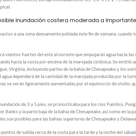
pical.
sible inundación costera moderada a importante e
mpactos a una zona densamente poblada este fin de semana, cuando 
cerá vientos fuertes del este al noreste que empujarán agua hacia las
ando hacia la costa por encima de la marejada ciclónica. Se emitió 
gue, Virginia, incluyendo partes de la bahía de Chesapeake y los son
el agua dependerá de la cantidad de la marejada producida por la to
 se verán ligeramente aumentadas por el equinoccio de otoño, que
nundación de 3 a 5 pies, se pronosticaba para los ríos Pamlico, Pung
uter Banks y la parte baja de la bahía de Chesapeake, así como en la 
ies son posibles para las bahías superiores de Chesapeake y Delawar
 puntos de salida cerca de la costa para la tarde y la noche del sáb