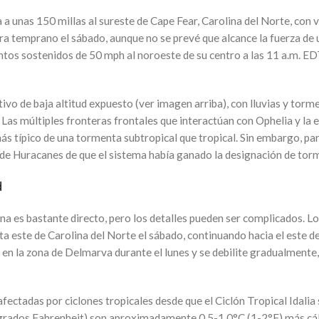
a a unas 150 millas al sureste de Cape Fear, Carolina del Norte, co
ra temprano el sábado, aunque no se prevé que alcance la fuerza de 
ntos sostenidos de 50 mph al noroeste de su centro a las 11 a.m. ED
ivo de baja altitud expuesto (ver imagen arriba), con lluvias y torme
e. Las múltiples fronteras frontales que interactúan con Ophelia y la
 típico de una tormenta subtropical que tropical. Sin embargo, par
de Huracanes de que el sistema había ganado la designación de torm
d
na es bastante directo, pero los detalles pueden ser complicados. L
osta este de Carolina del Norte el sábado, continuando hacia el este d
en la zona de Delmarva durante el lunes y se debilite gradualmente,
afectadas por ciclones tropicales desde que el Ciclón Tropical Idalia 
grados Fahrenheit) son aproximadamente 0.5-1.0°C (1-2°F) más cálid