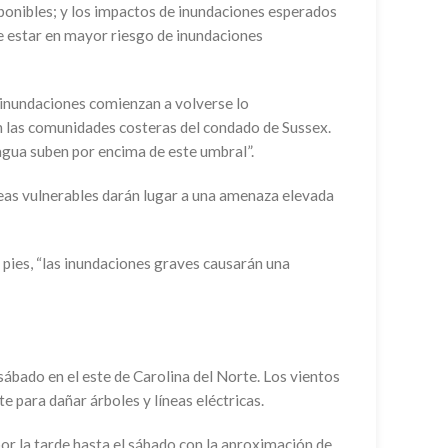
sponibles; y los impactos de inundaciones esperados
ce estar en mayor riesgo de inundaciones
s inundaciones comienzan a volverse lo
n las comunidades costeras del condado de Sussex.
agua suben por encima de este umbral”.
áreas vulnerables darán lugar a una amenaza elevada
5 pies, “las inundaciones graves causarán una
sábado en el este de Carolina del Norte. Los vientos
 para dañar árboles y líneas eléctricas.
 por la tarde hasta el sábado con la aproximación de