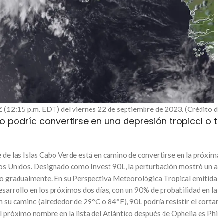
15Z (12:15 p.m. EDT) del viernes 22 de septiembre de 2023. (Crédi
o podría convertirse en una depresión tropical o t
de las Islas Cabo Verde está en camino de convertirse en la próxim
dos Unidos. Designado como Invest 90L, la perturbación mostró un au
do gradualmente. En su Perspectiva Meteorológica Tropical emitida a
desarrollo en los próximos dos días, con un 90% de probabilidad en
en su camino (alrededor de 29°C o 84°F), 90L podría resistir el cor
l próximo nombre en la lista del Atlántico después de Ophelia es Phi