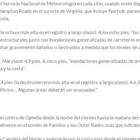
el Servicio Nacional de Meteorología en cada sitio, cuando estén di
 Hampton Roads en el sureste de Virginia, que incluye Norfolk, pare
osta.
 octava más alta en el registro a largo plazo). A los ocho pies, “la
structurales junto con inundaciones generalizadas de carreteras e
ultar gravemente dañados o destruidos a medida que los niveles de 
y, Maryland: 4.9 pies. A cinco pies, “inundaciones generalizadas de 
 y la costa”.
4 pies (la decimotercera más alta en el registro a largo plazo). A 6.
ificios… Algunas áreas deberán ser evacuadas”.
el centro de Ophelia desde la noche del viernes hasta la mañana del 
lmente en el sonido de Pamlico y los Outer Banks, más que suficiente
 de Carolina del Norte y avanzarán por la costa este desde el viernes