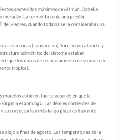
n vientos sostenidos máximos de 60 mph. Ophelia
un huracán. La tormenta tenía una presión
T del viernes, cuando todavía se la consideraba una
ntas eléctricas (convección) floreciendo al norte y
 estructura asimétrica del sistema estaban
ece que los datos de reconocimiento de un vuelo de
enta tropical.
os modelos están en fuerte acuerdo en que la
e Virginia el domingo. Las débiles corrientes de
 y su trayectoria a más largo plazo es bastante
se alejó a fines de agosto. Las temperaturas de la
as de lo normal para esta época del año, lo que es