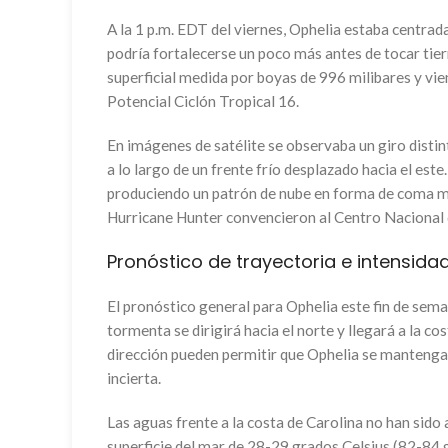
A la 1 p.m. EDT del viernes, Ophelia estaba centrad
podría fortalecerse un poco más antes de tocar tier
superficial medida por boyas de 996 milibares y vie
Potencial Ciclón Tropical 16.
En imágenes de satélite se observaba un giro distint
a lo largo de un frente frío desplazado hacia el est
produciendo un patrón de nube en forma de coma más
Hurricane Hunter convencieron al Centro Nacional 
Pronóstico de trayectoria e intensida
El pronóstico general para Ophelia este fin de sema
tormenta se dirigirá hacia el norte y llegará a la c
dirección pueden permitir que Ophelia se mantenga 
incierta.
Las aguas frente a la costa de Carolina no han sido 
superficie del mar de 28-29 grados Celsius (82-84 