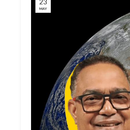
23
MAY