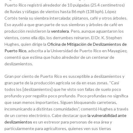
Puerto Rico registró alrededor de 10 pulgadas (25.4 centímetros)
de lluvias y ráfagas de vientos hasta 86 mph (138 kph). López
Cortés tenía su siembra intercalada: plátanos, café y otros árboles.
Eso ayudó a que gran parte de sus siembras y árboles de café en
producción resistieron la
ventolera
. Pero, aunque aguantaron los
vientos, como ella dijo, los derrumbes reinaron. El Dr. K. Stephen
Hughes, quien dirige la
Oficina de Mitigación de Deslizamientos de
Puerto Rico
, adscrita a la Universidad de Puerto Rico en Mayagüez,
comentó que estima que hubo alrededor de un centenar de
deslizamientos.
Gran por ciento de Puerto Rico es susceptible a deslizamientos y
gran parte de la producción agrícola se da en esas zonas. “Casi
todos los [deslizamientos] que he visto son fallas de suelo poco
profundo y por regolito poco profundo. Poco profundas no significa
que sean menos importantes. Siguen bloqueando carreteras,
incomunicando a distintas comunidades”, comentó Hughes a través
de un correo electrónico. Cabe destacar que
la vulnerabilidad ante
deslizamientos
es un estresor para personas de esa área y
particularmente para agricultores, quienes ven sus tierras