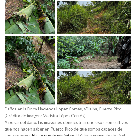
Daños en la Finca Hacienda López Cortés, Villalba, Puerto Rico.
(Crédito de imagen: Marisita López Cortés)
A pesar del daño, las imágenes demuestran que esos son cultivos
que nos hacen saber en Puerto Rico de que somos capaces de
sustentarnos.
No se puede minimizar
. El último
censo
destacó el