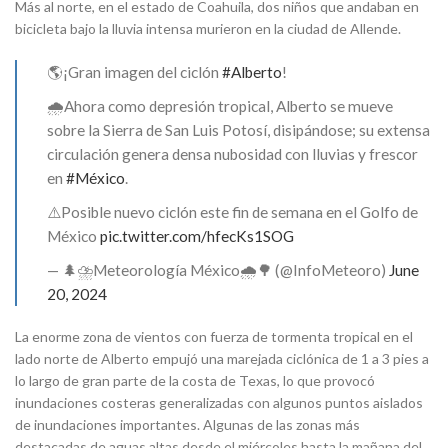
Más al norte, en el estado de Coahuila, dos niños que andaban en
bicicleta bajo la lluvia intensa murieron en la ciudad de Allende.
🌎¡Gran imagen del ciclón
#Alberto
!
🌧️Ahora como depresión tropical, Alberto se mueve
sobre la Sierra de San Luis Potosí, disipándose; su extensa
circulación genera densa nubosidad con lluvias y frescor
en
#México
.
⚠️Posible nuevo ciclón este fin de semana en el Golfo de
México
pic.twitter.com/hfecKs1SOG
— 🌲⛈️Meteorología México🌧️🌳 (@InfoMeteoro)
June
20, 2024
La enorme zona de vientos con fuerza de tormenta tropical en el
lado norte de Alberto empujó una marejada ciclónica de 1 a 3 pies a
lo largo de gran parte de la costa de Texas, lo que provocó
inundaciones costeras generalizadas con algunos puntos aislados
de inundaciones importantes. Algunas de las zonas más
destacadas de aguas altas desde el miércoles hasta la mañana del