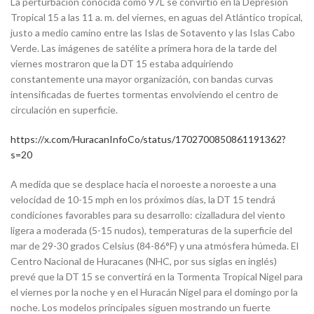
La perturbación conocida como 97L se convirtió en la Depresión
Tropical 15 a las 11 a. m. del viernes, en aguas del Atlántico tropical,
justo a medio camino entre las Islas de Sotavento y las Islas Cabo
Verde. Las imágenes de satélite a primera hora de la tarde del
viernes mostraron que la DT 15 estaba adquiriendo
constantemente una mayor organización, con bandas curvas
intensificadas de fuertes tormentas envolviendo el centro de
circulación en superficie.
https://x.com/HuracanInfoCo/status/1702700850861191362?
s=20
A medida que se desplace hacia el noroeste a noroeste a una
velocidad de 10-15 mph en los próximos días, la DT 15 tendrá
condiciones favorables para su desarrollo: cizalladura del viento
ligera a moderada (5-15 nudos), temperaturas de la superficie del
mar de 29-30 grados Celsius (84-86°F) y una atmósfera húmeda. El
Centro Nacional de Huracanes (NHC, por sus siglas en inglés)
prevé que la DT 15 se convertirá en la Tormenta Tropical Nigel para
el viernes por la noche y en el Huracán Nigel para el domingo por la
noche. Los modelos principales siguen mostrando un fuerte