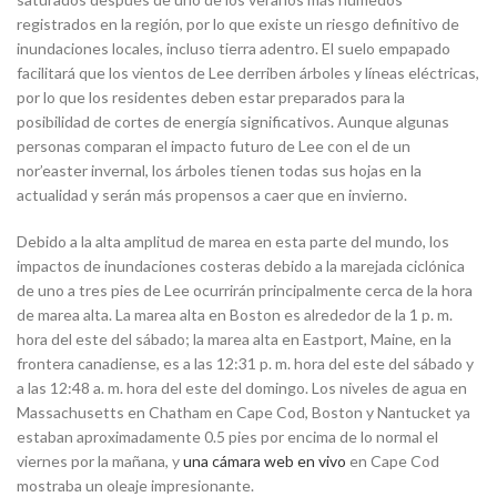
registrados en la región, por lo que existe un riesgo definitivo de
inundaciones locales, incluso tierra adentro. El suelo empapado
facilitará que los vientos de Lee derriben árboles y líneas eléctricas,
por lo que los residentes deben estar preparados para la
posibilidad de cortes de energía significativos. Aunque algunas
personas comparan el impacto futuro de Lee con el de un
nor’easter invernal, los árboles tienen todas sus hojas en la
actualidad y serán más propensos a caer que en invierno.
Debido a la alta amplitud de marea en esta parte del mundo, los
impactos de inundaciones costeras debido a la marejada ciclónica
de uno a tres pies de Lee ocurrirán principalmente cerca de la hora
de marea alta. La marea alta en Boston es alrededor de la 1 p. m.
hora del este del sábado; la marea alta en Eastport, Maine, en la
frontera canadiense, es a las 12:31 p. m. hora del este del sábado y
a las 12:48 a. m. hora del este del domingo. Los niveles de agua en
Massachusetts en Chatham en Cape Cod, Boston y Nantucket ya
estaban aproximadamente 0.5 pies por encima de lo normal el
viernes por la mañana, y
una cámara web en vivo
en Cape Cod
mostraba un oleaje impresionante.